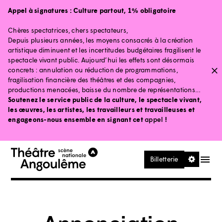
Aller au contenu principal
Aller au pied de page
Appel à signatures :
Culture partout, 1% obligatoire
Chères spectatrices, chers spectateurs,
Depuis plusieurs années, les moyens consacrés à la création
artistique diminuent et les incertitudes budgétaires fragilisent le
spectacle vivant public. Aujourd’hui les effets sont désormais
concrets : annulation ou réduction de programmations,
fragilisation financière des théâtres et des compagnies,
productions menacées, baisse du nombre de représentations…
Soutenez le service public de la culture, le spectacle vivant,
les œuvres, les artistes, les travailleurs et travailleuses et
engageons-nous ensemble en signant cet
appel
!
Ouvrir le
Billetterie