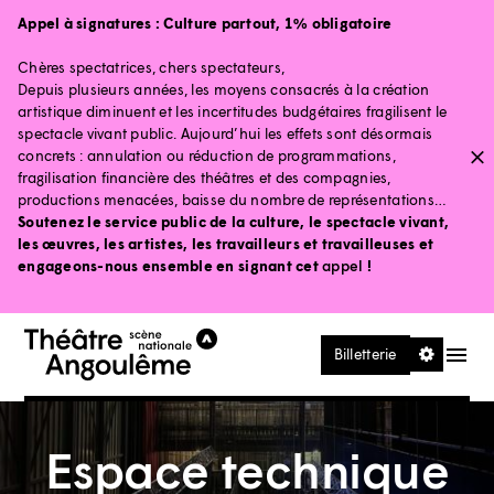
Aller au contenu principal
Aller au pied de page
Appel à signatures :
Culture partout, 1% obligatoire
Chères spectatrices, chers spectateurs,
Depuis plusieurs années, les moyens consacrés à la création
artistique diminuent et les incertitudes budgétaires fragilisent le
spectacle vivant public. Aujourd’hui les effets sont désormais
concrets : annulation ou réduction de programmations,
fragilisation financière des théâtres et des compagnies,
productions menacées, baisse du nombre de représentations…
Soutenez le service public de la culture, le spectacle vivant,
les œuvres, les artistes, les travailleurs et travailleuses et
engageons-nous ensemble en signant cet
appel
!
Ouvrir le
Billetterie
Espace technique