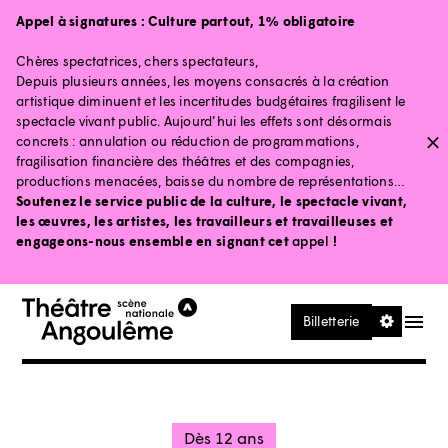
Aller au contenu principal
Aller au pied de page
Appel à signatures :
Culture partout, 1% obligatoire
Chères spectatrices, chers spectateurs,
Depuis plusieurs années, les moyens consacrés à la création
artistique diminuent et les incertitudes budgétaires fragilisent le
spectacle vivant public. Aujourd’hui les effets sont désormais
concrets : annulation ou réduction de programmations,
fragilisation financière des théâtres et des compagnies,
productions menacées, baisse du nombre de représentations…
Soutenez le service public de la culture, le spectacle vivant,
les œuvres, les artistes, les travailleurs et travailleuses et
engageons-nous ensemble en signant cet
appel
!
Ouvrir le
Billetterie
Dès 12 ans