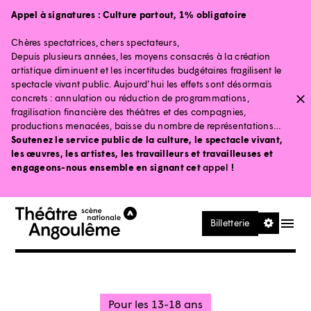
Aller au contenu principal
Aller au pied de page
Appel à signatures :
Culture partout, 1% obligatoire
Chères spectatrices, chers spectateurs,
Depuis plusieurs années, les moyens consacrés à la création
artistique diminuent et les incertitudes budgétaires fragilisent le
spectacle vivant public. Aujourd’hui les effets sont désormais
concrets : annulation ou réduction de programmations,
fragilisation financière des théâtres et des compagnies,
productions menacées, baisse du nombre de représentations…
Soutenez le service public de la culture, le spectacle vivant,
les œuvres, les artistes, les travailleurs et travailleuses et
engageons-nous ensemble en signant cet
appel
!
Ouvrir le
Billetterie
Pour les 13-18 ans